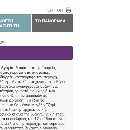
EN
|
GR
ΝΘΕΤΗ
ΤΟ ΠΑΝΟΡΑΜΑ
ΑΖΗΤΗΣΗ
ίχου
λγαρία, δυτικά, και την Τουρκία,
 καμποχώραφα στις ανατολικές
διαρρέει κατακόρυφα την περιοχή,
 Δύση – Ανατολή, και χύνεται στο Έβρο
ξαιρετικά ενδιαφέροντα βυζαντινά,
οπόταμου, γνωστά ως «χωριά των
χρονων Θρακών μουσικών και
ύλλη Δοϊτσίδη).
Το ίδιο το
ς, ενώ το θαυμάσιο Μεγάλο Τζαμί
ης ισλαμικής αρχιτεκτονικής.
σμικό κτίσμα της βυζαντινής χιλιετίας.
ι οι εκκλησιές του 17ου-18ου αι. στο
ς εξέλιξης της περιοχής, και ευρύτερα
στο νεοσύστατο Βυζαντινό Μουσείο