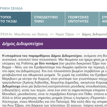
ΡΧΙΚΗ ΣΕΛΙΔΑ
ΤΟΠΟΙ
ΣΥΝΟΔΕΥΤΙΚΟ
ΓΕΩΦΥΣΙΚΕΣ
ΣΥ
ΤΟ ΤΑΞΙΔΙ
ΥΛΙΚΟ
ΟΝΤΟΤΗΤΕΣ
ΑΝ
ΡΕΙΑ Αν. Μακεδονίας και Θράκης
>>
Νομός Έβρου
>>
Δήμος Διδυμοτε
Δήμος Διδυμοτείχου
Η επικράτεια του παραμεθόριου Δήμου Διδυμοτείχου
, ανάμεσα στη Βου
ανατολικά, αποτελεί τόπο πλουσιότατο. Μία θαυμάσια και ήρεμη φύση με
υπώρειες της Ροδόπης
με δύο ποτάμια
(τον μεγάλο διακρατικό Έβρο που 
Βορρά – Νότο, και τον Ερυθροπόταμο που διαρρέει οριζόντια την περιοχή,
στο ύψος του Διδυμότειχου). Και ένα πλουσιότατο βιωμένο περιβάλλον με ε
μεταβυζαντινά και οθωμανικά μνημεία. Τα χωριά της κοιλάδας του Ερυθρ
Μάρηδων» με κέντρο την Καρωτή, είναι γενέτειρα των γνωστότερων σύγ
τραγουδιστών (Χρόνης Αηδονίδης, Βαγγέλης Δημούδης, οικογένεια Καρυοφ
Διδυμότειχο
είναι μία βυζαντινή καστροπολιτεία μοναδικής σπουδαιότητα
(«Βαγιαζήτ»), εκτός των τειχών, είναι ένα από τα σημαντικότερα κτίσματα τ
Μοναδικό, μοναδικότατο, είναι το παρεβρίτικο Κάστρο στο Πύθιο, σπάνιο κο
Αλλά κι άλλα μικρότερης σημασίας μνημεία (όπως η λεγόμενη «Πυροστιά» κα
Αλεποχώρι, στους Ματαξάδες και στο Παλιούρι). Μια καλή ιδέα της ιστορική
του Άνω Έβρου, στη διάρκεια των τελευταίων 15 αιώνων, παίρνει κανείς 