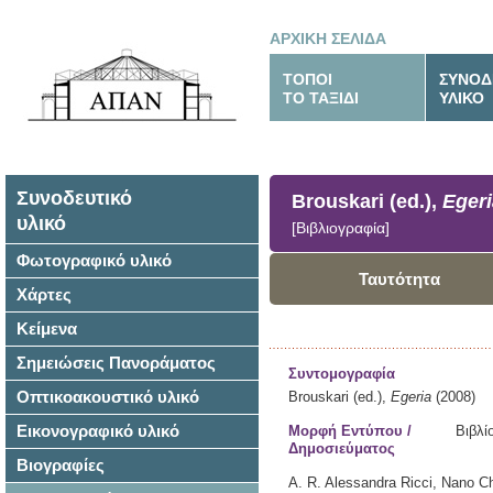
ΑΡΧΙΚΗ ΣΕΛΙΔΑ
ΤΟΠΟΙ
ΣΥΝΟΔ
ΤΟ ΤΑΞΙΔΙ
ΥΛΙΚΟ
Συνοδευτικό
Brouskari (ed.),
Egeri
υλικό
[Βιβλιογραφία]
Φωτογραφικό υλικό
Ταυτότητα
Χάρτες
Κείμενα
Σημειώσεις Πανοράματος
Συντομογραφία
Οπτικοακουστικό υλικό
Brouskari (ed.),
Egeria
(2008)
Εικονογραφικό υλικό
Μορφή Εντύπου /
Βιβλί
Δημοσιεύματος
Βιογραφίες
A. R. Alessandra Ricci, Nano Ch