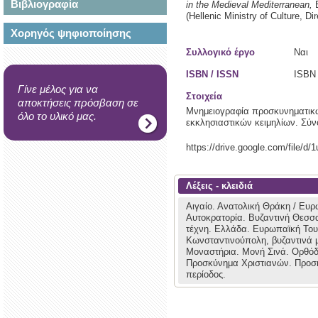
Βιβλιογραφία
in the Medieval Mediterranean,
(Hellenic Ministry of Culture, D
Χορηγός ψηφιοποίησης
Συλλογικό έργο
Ναι
ISBN / ISSN
ISBN 
Γίνε μέλος για να
Στοιχεία
αποκτήσεις πρόσβαση σε
Μνημειογραφία προσκυνηματικώ
όλο το υλικό μας.
εκκλησιαστικών κειμηλίων. Σύν
https://drive.google.com/file
Λέξεις - κλειδιά
Αιγαίο.
Ανατολική Θράκη / Ευρ
Αυτοκρατορία.
Βυζαντινή Θεσσ
τέχνη.
Ελλάδα.
Ευρωπαϊκή Του
Κωνσταντινούπολη, βυζαντινά 
Μοναστήρια.
Μονή Σινά.
Ορθόδ
Προσκύνημα Χριστιανών.
Προσ
περίοδος.