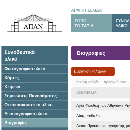
ΑΡΧΙΚΗ ΣΕΛΙΔΑ
ΤΟΠΟΙ
ΣΥΝΟΔ
ΤΟ ΤΑΞΙΔΙ
ΥΛΙΚΟ
Συνοδευτικό
Βιογραφίες
υλικό
Φωτογραφικό υλικό
Εμφάνιση Φίλτρων
Χάρτες
πρώτη σελίδα
προηγούμενη
Κείμενα
ΟΝΟΜΑΣΙΑ
Σημειώσεις Πανοράματος
Οπτικοακουστικό υλικό
Αγία Φιλοθέη των Αθηνών / Ρ
Εικονογραφικό υλικό
Αδάμ Ευθαλία
Βιογραφίες
Διακο-Προκόπιος, αγιορείτης μ