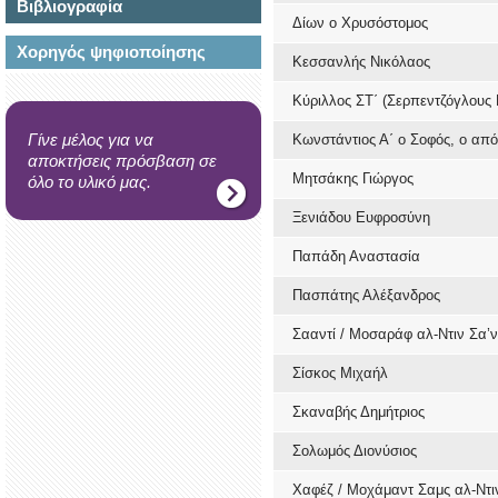
Βιβλιογραφία
Δίων ο Χρυσόστομος
Χορηγός ψηφιοποίησης
Κεσσανλής Νικόλαος
Κύριλλος ΣΤ΄ (Σερπεντζόγλους 
Γίνε μέλος για να
Κωνστάντιος Α΄ ο Σοφός, ο από
αποκτήσεις πρόσβαση σε
Μητσάκης Γιώργος
όλο το υλικό μας.
Ξενιάδου Ευφροσύνη
Παπάδη Αναστασία
Πασπάτης Αλέξανδρος
Σααντί / Μοσαράφ αλ-Ντιν Σα’ν
Σίσκος Μιχαήλ
Σκαναβής Δημήτριος
Σολωμός Διονύσιος
Χαφέζ / Μοχάμαντ Σαμς αλ-Ντι