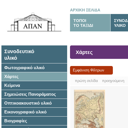
ΑΡΧΙΚΗ ΣΕΛΙΔΑ
ΤΟΠΟΙ
ΣΥΝΟΔ
ΤΟ ΤΑΞΙΔΙ
ΥΛΙΚΟ
Συνοδευτικό
Χάρτες
υλικό
Φωτογραφικό υλικό
Εμφάνιση Φίλτρων
Χάρτες
πρώτη σελίδα
προηγούμενη
Κείμενα
Σημειώσεις Πανοράματος
Οπτικοακουστικό υλικό
Εικονογραφικό υλικό
Βιογραφίες