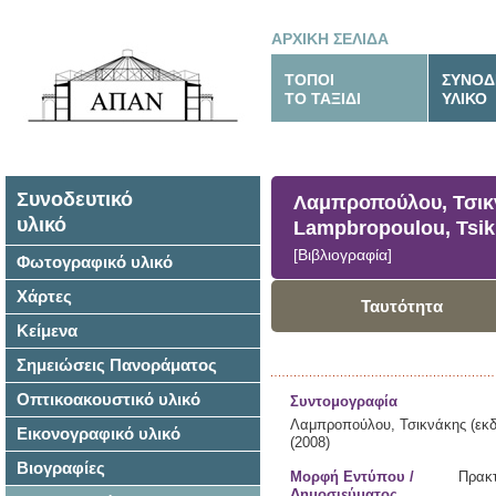
ΑΡΧΙΚΗ ΣΕΛΙΔΑ
ΤΟΠΟΙ
ΣΥΝΟΔ
ΤΟ ΤΑΞΙΔΙ
ΥΛΙΚΟ
Συνοδευτικό
Λαμπροπούλου, Τσικν
υλικό
Lampbropoulou, Tsik
[Βιβλιογραφία]
Φωτογραφικό υλικό
Χάρτες
Ταυτότητα
Κείμενα
Σημειώσεις Πανοράματος
Οπτικοακουστικό υλικό
Συντομογραφία
Λαμπροπούλου, Τσικνάκης (εκδ
Εικονογραφικό υλικό
(2008)
Βιογραφίες
Μορφή Εντύπου /
Πρακτ
Δημοσιεύματος