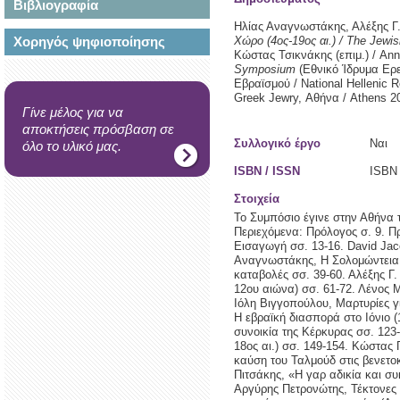
Βιβλιογραφία
Ηλίας Αναγνωστάκης, Αλέξης Γ.
Χορηγός ψηφιοποίησης
Χώρο (4ος-19ος αι.) / The Jewish
Κώστας Τσικνάκης (επιμ.) / Ann
Symposium
(Εθνικό Ίδρυμα Ερ
Εβραϊσμού / National Hellenic R
Greek Jewry,
Αθήνα / Athens
2
Γίνε μέλος για να
αποκτήσεις πρόσβαση σε
Συλλογικό έργο
Ναι
όλο το υλικό μας.
ISBN / ISSN
ISBN 
Στοιχεία
Το Συμπόσιο έγινε στην Αθήνα 
Περιεχόμενα: Πρόλογος σ. 9. 
Εισαγωγή σσ. 13-16. David Jaco
Αναγνωστάκης, Η Σολομώντεια
καταβολές σσ. 39-60. Αλέξης Γ.
12ου αιώνα) σσ. 61-72. Λένος Μ
Ιόλη Βιγγοπούλου, Μαρτυρίες γ
Η εβραϊκή διασπορά στο Ιόνιο 
συνοικία της Κέρκυρας σσ. 123-
18ος αι.) σσ. 149-154. Κώστας
καύση του Ταλμούδ στις βενετο
Πιτσάκης, «Η γαρ αδικία και συκ
Αργύρης Πετρονώτης, Τέκτονες κ