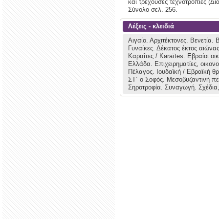
και τρέχουσες τεχνοτροπίες (Δια
Σύνολο σελ. 256.
Λέξεις - κλειδιά
Αιγαίο.
Αρχιτέκτονες.
Βενετία.
Β
Γυναίκες.
Δέκατος έκτος αιώνα
Καραΐτες / Karaïtes.
Εβραίοι οι
Ελλάδα.
Επιχειρηματίες, οικον
Πέλαγος.
Ιουδαϊκή / Εβραϊκή θ
ΣΤ΄ ο Σοφός.
Μεσοβυζαντινή πε
Σηροτροφία.
Συναγωγή.
Σχέδια