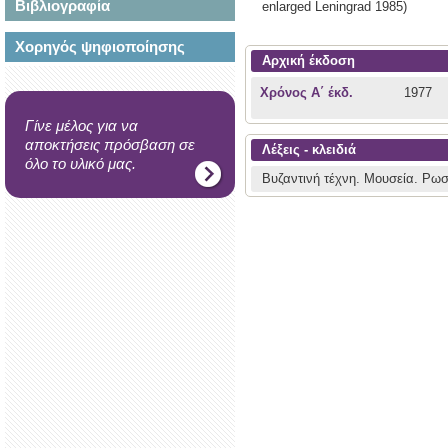
Βιβλιογραφία
enlarged
Leningrad
1985)
Χορηγός ψηφιοποίησης
Αρχική έκδοση
Χρόνος Α΄ έκδ.
1977
Γίνε μέλος για να
αποκτήσεις πρόσβαση σε
Λέξεις - κλειδιά
όλο το υλικό μας.
Βυζαντινή τέχνη.
Μουσεία.
Ρωσ