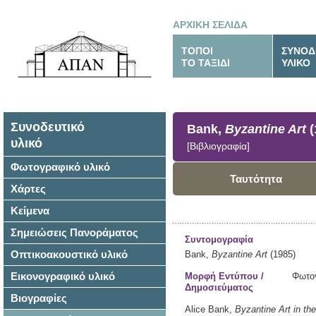
ΑΡΧΙΚΗ ΣΕΛΙΔΑ
ΤΟΠΟΙ
ΣΥΝΟΔ
ΤΟ ΤΑΞΙΔΙ
ΥΛΙΚΟ
Συνοδευτικό
Bank,
Byzantine Art
(
υλικό
[Βιβλιογραφία]
Φωτογραφικό υλικό
Ταυτότητα
Χάρτες
Κείμενα
Σημειώσεις Πανοράματος
Συντομογραφία
Οπτικοακουστικό υλικό
Bank,
Byzantine Art
(1985)
Εικονογραφικό υλικό
Μορφή Εντύπου /
Φωτο
Δημοσιεύματος
Βιογραφίες
Alice Bank,
Byzantine Art
in th