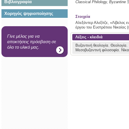
Βιβλιογραφία
Classical Philology, Byzantine 
Χορηγός ψηφιοποίησης
Στοιχεία
Αλεξάντερ Αλεξίτζε, «Λίβελος ε
έργου του Ευστράτιου Νικαίας (
Γίνε μέλος για να
Λέξεις - κλειδιά
αποκτήσεις πρόσβαση σε
Βυζαντινή θεολογία.
Θεολογία.
όλο το υλικό μας.
Μεσοβυζαντινή φιλοσοφία.
Νίκα