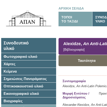
ΑΡΧΙΚΗ ΣΕΛΙΔΑ
ΤΟΠΟΙ
ΣΥΝΟΔ
ΤΟ ΤΑΞΙΔΙ
ΥΛΙΚΟ
Συνοδευτικό
Alexidze,
An Anti-Lat
υλικό
[Βιβλιογραφία]
Φωτογραφικό υλικό
Ταυτότητα
Χάρτες
Κείμενα
Σημειώσεις Πανοράματος
Συντομογραφία
Οπτικοακουστικό υλικό
Alexidze,
An Anti-Latin Polemica
Εικονογραφικό υλικό
Μορφή Εντύπου /
Πρακτ
Δημοσιεύματος
Βιογραφίες
Alexander Alexidze,
An Anti-Lat