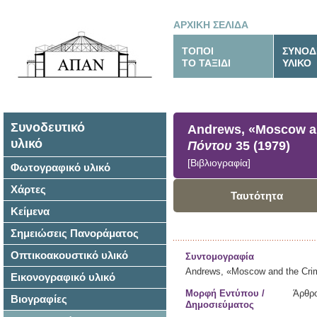
ΑΡΧΙΚΗ ΣΕΛΙΔΑ
ΤΟΠΟΙ
ΣΥΝΟΔ
ΤΟ ΤΑΞΙΔΙ
ΥΛΙΚΟ
Συνοδευτικό
Andrews, «Moscow and
υλικό
Πόντου
35 (1979)
[Βιβλιογραφία]
Φωτογραφικό υλικό
Χάρτες
Ταυτότητα
Κείμενα
Σημειώσεις Πανοράματος
Οπτικοακουστικό υλικό
Συντομογραφία
Andrews, «Moscow and the Crim
Εικονογραφικό υλικό
Μορφή Εντύπου /
Άρθρο
Βιογραφίες
Δημοσιεύματος