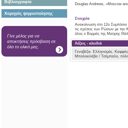
Βιβλιογραφία
Douglas Andrews,
«Moscow and 
Χορηγός ψηφιοποίησης
Στοιχεία
Ανακοίνωση στο 12ο Συμπόσιο 
τις σχέσεις των Ρώσων με την Κ
όλος ο Βορράς της Μαύρης Θάλ
Γίνε μέλος για να
αποκτήσεις πρόσβαση σε
Λέξεις - κλειδιά
όλο το υλικό μας.
Γενοβέζοι.
Ελληνισμός.
Καφφάς 
Μπαλακλάβα / Τσέμπαλο, πόλη