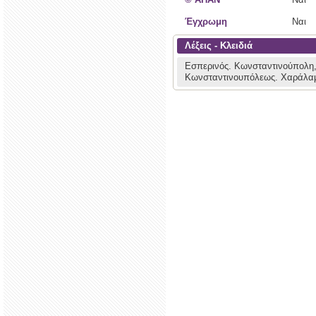
Έγχρωμη
Ναι
Λέξεις - Κλειδιά
Εσπερινός.
Κωνσταντινούπολη,
Κωνσταντινουπόλεως.
Χαράλαμ