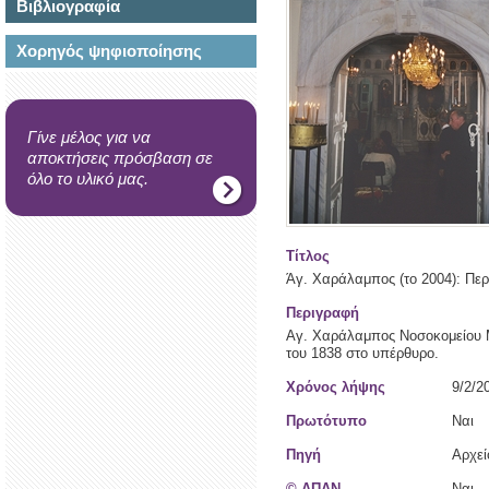
Βιβλιογραφία
Χορηγός ψηφιοποίησης
Γίνε μέλος για να
αποκτήσεις πρόσβαση σε
όλο το υλικό μας.
Τίτλος
Άγ. Χαράλαμπος (το 2004): Περ
Περιγραφή
Αγ. Χαράλαμπος Νοσοκομείου Μ
του 1838 στο υπέρθυρο.
Χρόνος λήψης
9/2/2
Πρωτότυπο
Ναι
Πηγή
Αρχε
© ΑΠΑΝ
Ναι