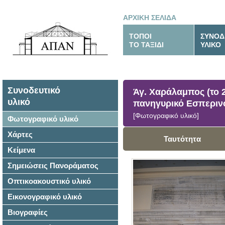
ΑΡΧΙΚΗ ΣΕΛΙΔΑ
ΤΟΠΟΙ
ΣΥΝΟΔ
ΤΟ ΤΑΞΙΔΙ
ΥΛΙΚΟ
Συνοδευτικό
Άγ. Χαράλαμπος (το 2
υλικό
πανηγυρικό Εσπεριν
[Φωτογραφικό υλικό]
Φωτογραφικό υλικό
Χάρτες
Ταυτότητα
Κείμενα
Σημειώσεις Πανοράματος
Οπτικοακουστικό υλικό
Εικονογραφικό υλικό
Βιογραφίες