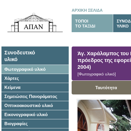
ΑΡΧΙΚΗ ΣΕΛΙΔΑ
ΤΟΠΟΙ
ΣΥΝΟΔ
ΤΟ ΤΑΞΙΔΙ
ΥΛΙΚΟ
Συνοδευτικό
Άγ. Χαράλαμπος του 
υλικό
πρόεδρος της εφορεία
2004)
Φωτογραφικό υλικό
[Φωτογραφικό υλικό]
Χάρτες
Κείμενα
Ταυτότητα
Σημειώσεις Πανοράματος
Οπτικοακουστικό υλικό
Εικονογραφικό υλικό
Βιογραφίες