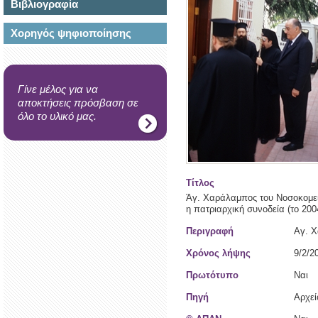
Βιβλιογραφία
Χορηγός ψηφιοποίησης
Γίνε μέλος για να
αποκτήσεις πρόσβαση σε
όλο το υλικό μας.
Τίτλος
Άγ. Χαράλαμπος του Νοσοκομεί
η πατριαρχική συνοδεία (το 200
Περιγραφή
Αγ. Χ
Χρόνος λήψης
9/2/2
Πρωτότυπο
Ναι
Πηγή
Αρχε