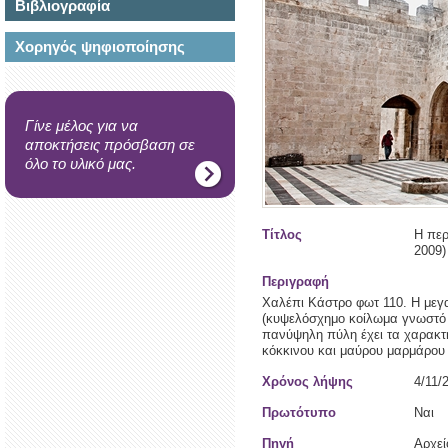
Βιβλιογραφία
Χορηγός ψηφιοποίησης
Γίνε μέλος για να
αποκτήσεις πρόσβαση σε
όλο το υλικό μας.
Τίτλος
Η περ
2009)
Περιγραφή
Χαλέπι Κάστρο φωτ 110. Η μεγ
(κυψελόσχημο κοίλωμα γνωστό κ
πανύψηλη πύλη έχει τα χαρακτηρ
κόκκινου και μαύρου μαρμάρου 
Χρόνος λήψης
4/11/
Πρωτότυπο
Ναι
Πηγή
Αρχε