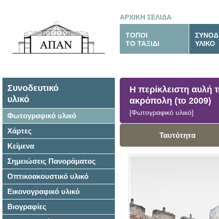
ΑΡΧΙΚΗ ΣΕΛΙΔΑ
ΤΟΠΟΙ
ΣΥΝΟΔ
ΤΟ ΤΑΞΙΔΙ
ΥΛΙΚΟ
Συνοδευτικό
Η περίκλειστη αυλή 
υλικό
ακρόπολη (το 2009)
[Φωτογραφικό υλικό]
Φωτογραφικό υλικό
Χάρτες
Ταυτότητα
Κείμενα
Σημειώσεις Πανοράματος
Οπτικοακουστικό υλικό
Εικονογραφικό υλικό
Βιογραφίες