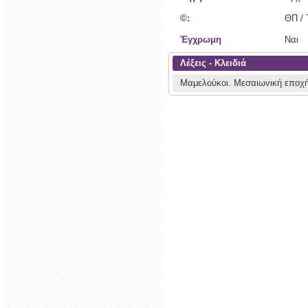
©:
ΘΠ /
Έγχρωμη
Ναι
Λέξεις - Κλειδιά
Μαμελούκοι.
Μεσαιωνική εποχ