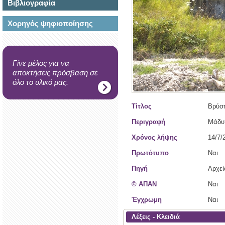
Βιβλιογραφία
Χορηγός ψηφιοποίησης
Γίνε μέλος για να
αποκτήσεις πρόσβαση σε
όλο το υλικό μας.
Τίτλος
Βρύση
Περιγραφή
Μάδυτ
Χρόνος λήψης
14/7/
Πρωτότυπο
Ναι
Πηγή
Αρχε
© ΑΠΑΝ
Ναι
Έγχρωμη
Ναι
Λέξεις - Κλειδιά