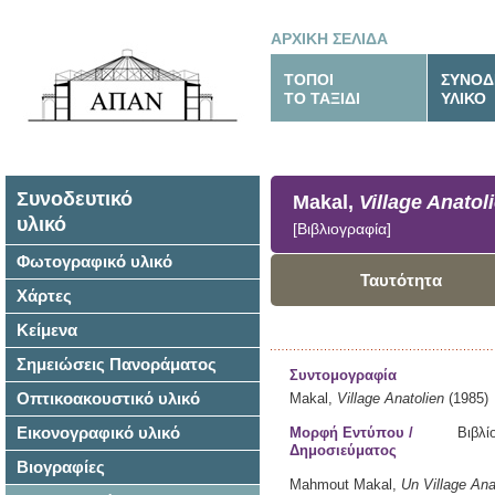
ΑΡΧΙΚΗ ΣΕΛΙΔΑ
ΤΟΠΟΙ
ΣΥΝΟΔ
ΤΟ ΤΑΞΙΔΙ
ΥΛΙΚΟ
Συνοδευτικό
Makal,
Village Anatol
υλικό
[Βιβλιογραφία]
Φωτογραφικό υλικό
Ταυτότητα
Χάρτες
Κείμενα
Σημειώσεις Πανοράματος
Συντομογραφία
Οπτικοακουστικό υλικό
Makal,
Village Anatolien
(1985)
Εικονογραφικό υλικό
Μορφή Εντύπου /
Βιβλί
Δημοσιεύματος
Βιογραφίες
Mahmout Makal,
Un Village Ana