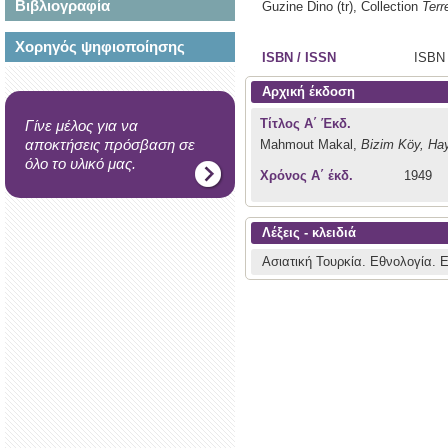
Βιβλιογραφία
Guzine Dino (tr),
Collection
Terr
Χορηγός ψηφιοποίησης
ISBN / ISSN
ISBN 
Αρχική έκδοση
Τίτλος Α΄ Έκδ.
Γίνε μέλος για να
αποκτήσεις πρόσβαση σε
Mahmout Makal,
Bizim Köy, Hay
όλο το υλικό μας.
Χρόνος Α΄ έκδ.
1949
Λέξεις - κλειδιά
Ασιατική Τουρκία.
Εθνολογία.
Ε