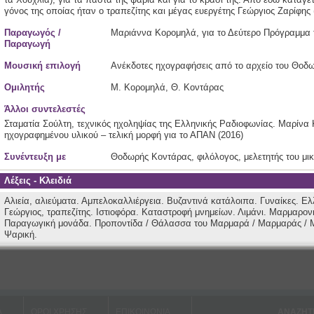
γόνος της οποίας ήταν ο τραπεζίτης και μέγας ευεργέτης Γεώργιος Ζαρίφης 
Παραγωγός /
Μαριάννα Κορομηλά, για το Δεύτερο Πρόγραμμα 
Παραγωγή
Μουσική επιλογή
Ανέκδοτες ηχογραφήσεις από το αρχείο του Θοδ
Ομιλητής
Μ. Κορομηλά, Θ. Κοντάρας
Άλλοι συντελεστές
Σταματία Σούλτη, τεχνικός ηχοληψίας της Ελληνικής Ραδιοφωνίας. Μαρίνα
ηχογραφημένου υλικού – τελική μορφή για το ΑΠΑΝ (2016)
Συνέντευξη με
Θοδωρής Κοντάρας, φιλόλογος, μελετητής του μι
Λέξεις - Κλειδιά
Αλιεία, αλιεύματα.
Αμπελοκαλλιέργεια.
Βυζαντινά κατάλοιπα.
Γυναίκες.
Ελ
Γεώργιος, τραπεζίτης.
Ιστιοφόρα.
Καταστροφή μνημείων.
Λιμάνι.
Μαρμαρον
Παραγωγική μονάδα.
Προποντίδα / Θάλασσα του Μαρμαρά / Μαρμαράς / M
Ψαρική.
Α
ΟΡΟΙ ΧΡΗΣHΣ
ΕΠΙΚΟΙΝΩΝΙΑ
ΑΝΑΖΗΤ