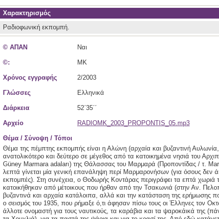
Χαρακτηρισμός
Ραδιοφωνική εκπομπή.
© ΑΠΑΝ
Ναι
©:
ΜΚ
Χρόνος εγγραφής
2/2003
Γλώσσες
Ελληνικά
Διάρκεια
52΄35΄΄
Αρχείο
RADIOMK_2003_PROPONTIS_05.mp3
Θέμα / Σύνοψη / Τόποι
Θέμα της πέμπτης εκπομπής είναι η Αλώνη (αρχαία και βυζαντινή Αυλωνία, 
ανατολικότερο και δεύτερο σε μέγεθος από τα κατοικημένα νησιά του Αρχ
Güney Marmara adaları) της Θάλασσας του Μαρμαρά (Προποντίδας / τ. Marm
λεπτά γίνεται μία γενική επανάληψη περί Μαρμαρονήσων (για όσους δεν 
εκπομπές). Στη συνέχεια, ο Θοδωρής Κοντάρας περιγράφει τα επτά χωριά τ
κατοικήθηκαν από μέτοικους που ήρθαν από την Τσακωνιά (στην Αν. Πελοπ
βυζαντινά και αρχαία κατάλοιπα, αλλά και την κατάσταση της ερήμωσης π
ο σεισμός του 1935, που ρήμαξε ό,τι άφησαν πίσω τους οι Έλληνες τον Οκ
άλλοτε ονομαστή για τους ναυτικούς, τα καράβια και τα ψαροκάικά της (π
τα Χουχλιά), για τα παστά της ψάρια και για το κρασί της. Από εδώ κατάγετ