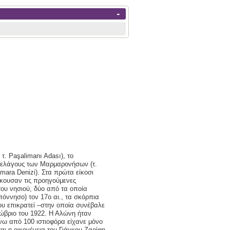
-
τ. Paşalimanı Adası), το
ιπελάγους των Μαρμαρονήσων (τ.
ara Denizi). Στα πρώτα είκοσι
άκουσαν τις προηγούμενες
ου νησιού, δύο από τα οποία
όννησο) τον 17ο αι., τα σκόρπια
ου επικρατεί –στην οποία συνέβαλε
τώβριο του 1922. Η Αλώνη ήταν
άνω από 100 ιστιοφόρα είχανε μόνο
αι η οικογένεια του Γιάγκου Ζαρίφη,