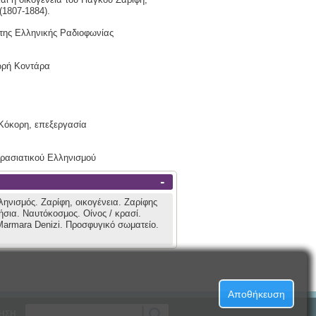
(1807-1884).
της Ελληνικής Ραδιοφωνίας
ωρή Κοντάρα
 Κόκορη, επεξεργασία
κρασιατικού Ελληνισμού
-
ληνισμός.
Ζαρίφη, οικογένεια.
Ζαρίφης
ήσια.
Ναυτόκοσμος.
Οίνος / κρασί.
armara Denizi.
Προσφυγικό σωματείο.
Αποθήκευση
ΗΣΗ