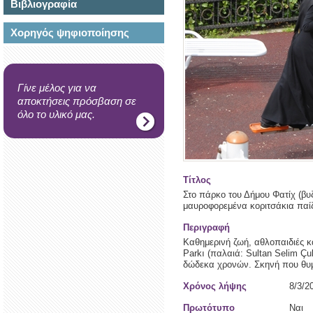
Βιβλιογραφία
Χορηγός ψηφιοποίησης
Γίνε μέλος για να
αποκτήσεις πρόσβαση σε
όλο το υλικό μας.
Τίτλος
Στο πάρκο του Δήμου Φατίχ (βυ
μαυροφορεμένα κοριτσάκια παί
Περιγραφή
Καθημερινή ζωή, αθλοπαιδιές κ
Parkı (παλαιά: Sultan Selim Çu
δώδεκα χρονών. Σκηνή που θυμίζ
Χρόνος λήψης
8/3/2
Πρωτότυπο
Ναι