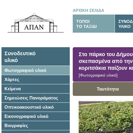
ΑΡΧΙΚΗ ΣΕΛΙΔΑ
ΤΟΠΟΙ
ΣΥΝΟΔ
ΤΟ ΤΑΞΙΔΙ
ΥΛΙΚΟ
Συνοδευτικό
Στο πάρκο του Δήμου 
υλικό
σκεπασμένα από την
κοριτσάκια παίζουν κ
Φωτογραφικό υλικό
[Φωτογραφικό υλικό]
Χάρτες
Κείμενα
Ταυτότητα
Σημειώσεις Πανοράματος
Οπτικοακουστικό υλικό
Εικονογραφικό υλικό
Βιογραφίες