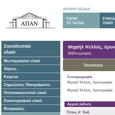
ΑΡΧΙΚΗ ΣΕΛΙΔΑ
ΤΟΠΟΙ
ΣΥΝΟΔ
ΤΟ ΤΑΞΙΔΙ
ΥΛΙΚΟ
Συνοδευτικό
Μιχαήλ Ψελλός,
Χρον
υλικό
[Βιβλιογραφία]
Φωτογραφικό υλικό
Ταυτότητα
Χάρτες
Κείμενα
Συντομογραφία
Μιχαήλ Ψελλός,
Χρονογραφία
Σημειώσεις Πανοράματος
Μιχαήλ Ψελλός,
Χρονογραφία,
Οπτικοακουστικό υλικό
Εικονογραφικό υλικό
Αρχική έκδοση
Βιογραφίες
Τίτλος Α΄ Έκδ.