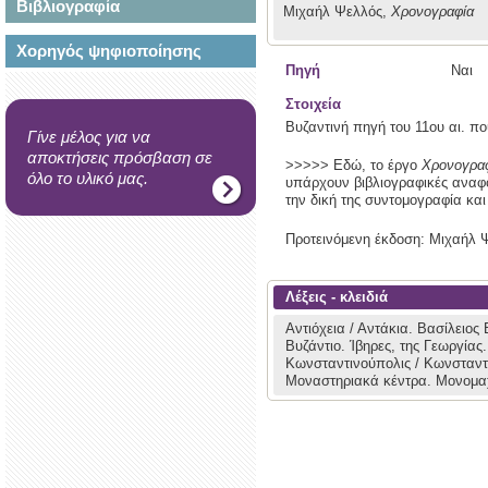
Βιβλιογραφία
Μιχαήλ Ψελλός,
Χρονογραφία
Χορηγός ψηφιοποίησης
Πηγή
Ναι
Στοιχεία
Βυζαντινή πηγή του 11ου αι. πο
Γίνε μέλος για να
αποκτήσεις πρόσβαση σε
>>>>> Εδώ, το έργο
Χρονογρα
όλο το υλικό μας.
υπάρχουν βιβλιογραφικές αναφο
την δική της συντομογραφία και
Προτεινόμενη έκδοση: Μιχαήλ 
Λέξεις - κλειδιά
Αντιόχεια / Αντάκια.
Βασίλειος 
Βυζάντιο.
Ίβηρες, της Γεωργίας
Κωνσταντινούπολις / Κωνσταντ
Μοναστηριακά κέντρα.
Μονομαχ