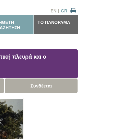
EN
|
GR
ΝΘΕΤΗ
ΤΟ ΠΑΝΟΡΑΜΑ
ΑΖΗΤΗΣΗ
τική πλευρά και ο
Συνδέεται