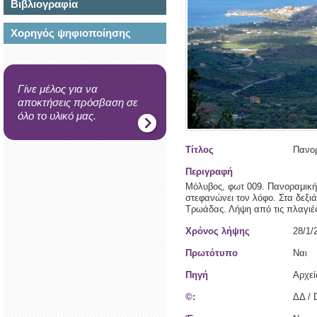
Βιβλιογραφία
Χορηγός ψηφιοποίησης
Γίνε μέλος για να
αποκτήσεις πρόσβαση σε
όλο το υλικό μας.
Τίτλος
Πανορ
Περιγραφή
Μόλυβος, φωτ 009. Πανοραμική 
στεφανώνει τον λόφο. Στα δεξιά
Τρωάδας. Λήψη από τις πλαγιέ
Χρόνος λήψης
28/1/
Πρωτότυπο
Ναι
Πηγή
Αρχε
©:
ΔΔ / 