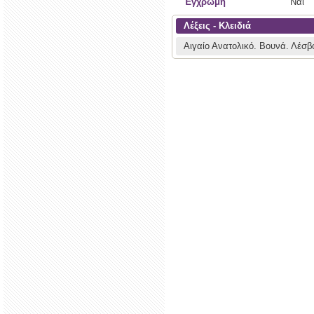
Έγχρωμη
Ναι
Λέξεις - Κλειδιά
Αιγαίο Ανατολικό.
Βουνά.
Λέσβ