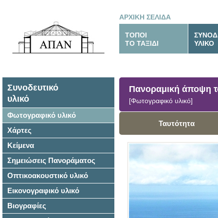
ΑΡΧΙΚΗ ΣΕΛΙΔΑ
ΤΟΠΟΙ
ΣΥΝΟΔ
ΤΟ ΤΑΞΙΔΙ
ΥΛΙΚΟ
Συνοδευτικό
Πανοραμική άποψη τ
υλικό
[Φωτογραφικό υλικό]
Φωτογραφικό υλικό
Ταυτότητα
Χάρτες
Κείμενα
Σημειώσεις Πανοράματος
Οπτικοακουστικό υλικό
Εικονογραφικό υλικό
Βιογραφίες