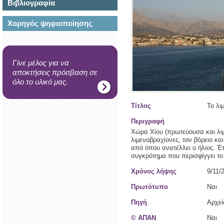
Βιβλιογραφία
Χορηγός ψηφιοποίησης
Γίνε μέλος για να
αποκτήσεις πρόσβαση σε
όλο το υλικό μας.
Τίτλος
Το λι
Περιγραφή
Χώρα Χίου (πρωτεύουσα και λιμά
λιμενοβραχίονες, τον βόρειο και
από όπου ανατέλλει ο ήλιος. Έτ
συγκρότημα που περισφίγγει το 
Χρόνος λήψης
9/11/
Πρωτότυπο
Ναι
Πηγή
Αρχε
© ΑΠΑΝ
Ναι