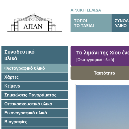
ΑΡΧΙΚΗ ΣΕΛΙΔΑ
ΤΟΠΟΙ
ΣΥΝΟΔ
ΤΟ ΤΑΞΙΔΙ
ΥΛΙΚΟ
Συνοδευτικό
Το λιμάνι της Χίου έ
υλικό
[Φωτογραφικό υλικό]
Φωτογραφικό υλικό
Ταυτότητα
Χάρτες
Κείμενα
Σημειώσεις Πανοράματος
Οπτικοακουστικό υλικό
Εικονογραφικό υλικό
Βιογραφίες