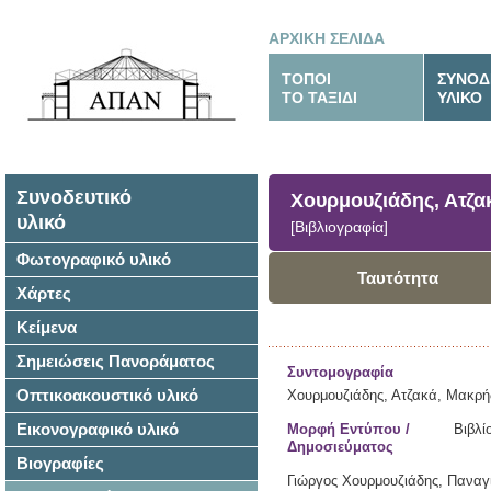
ΑΡΧΙΚΗ ΣΕΛΙΔΑ
ΤΟΠΟΙ
ΣΥΝΟΔ
ΤΟ ΤΑΞΙΔΙ
ΥΛΙΚΟ
Συνοδευτικό
Χουρμουζιάδης, Ατζα
υλικό
[Βιβλιογραφία]
Φωτογραφικό υλικό
Ταυτότητα
Χάρτες
Κείμενα
Σημειώσεις Πανοράματος
Συντομογραφία
Οπτικοακουστικό υλικό
Χουρμουζιάδης, Ατζακά, Μακρή
Εικονογραφικό υλικό
Μορφή Εντύπου /
Βιβλί
Δημοσιεύματος
Βιογραφίες
Γιώργος Χουρμουζιάδης, Πανα