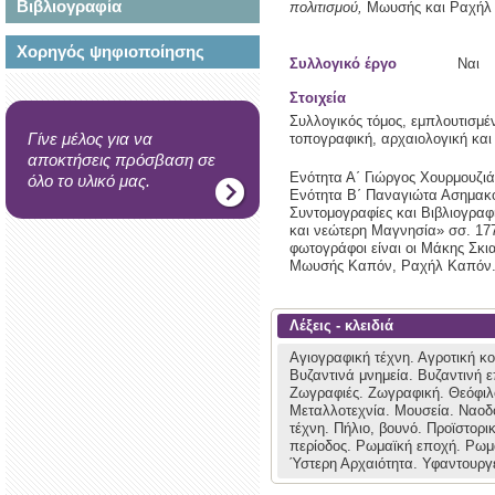
Βιβλιογραφία
πολιτισμού,
Μωυσής και Ραχήλ 
Χορηγός ψηφιοποίησης
Συλλογικό έργο
Ναι
Στοιχεία
Συλλογικός τόμος, εμπλουτισμέν
Γίνε μέλος για να
τοπογραφική, αρχαιολογική και 
αποκτήσεις πρόσβαση σε
Ενότητα Α΄ Γιώργος Χουρμουζιά
όλο το υλικό μας.
Ενότητα Β΄ Παναγιώτα Ασημακο
Συντομογραφίες και Βιβλιογραφ
και νεώτερη Μαγνησία» σσ. 177-
φωτογράφοι είναι οι Μάκης Σκι
Μωυσής Καπόν, Ραχήλ Καπόν. 
Λέξεις - κλειδιά
Αγιογραφική τέχνη.
Αγροτική κ
Βυζαντινά μνημεία.
Βυζαντινή 
Ζωγραφιές.
Ζωγραφική.
Θεόφιλ
Μεταλλοτεχνία.
Μουσεία.
Ναοδ
τέχνη.
Πήλιο, βουνό.
Προϊστορι
περίοδος.
Ρωμαϊκή εποχή.
Ρωμα
Ύστερη Αρχαιότητα.
Υφαντουργ