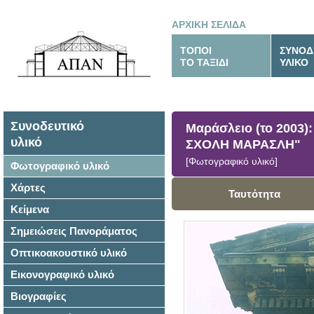
ΑΡΧΙΚΗ ΣΕΛΙΔΑ
ΤΟΠΟΙ
ΣΥΝΟΔ
ΤΟ ΤΑΞΙΔΙ
ΥΛΙΚΟ
Συνοδευτικό
Μαράσλειο (το 2003)
υλικό
ΣΧΟΛΗ ΜΑΡΑΣΛΗ"
[Φωτογραφικό υλικό]
Φωτογραφικό υλικό
Χάρτες
Ταυτότητα
Κείμενα
Σημειώσεις Πανοράματος
Οπτικοακουστικό υλικό
Εικονογραφικό υλικό
Βιογραφίες