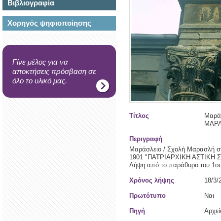
Βιβλιογραφία
Χορηγός ψηφιοποίησης
Γίνε μέλος για να
αποκτήσεις πρόσβαση σε
όλο το υλικό μας.
Τίτλος
Μαράσ
ΜΑΡΑ
Περιγραφή
Μαράσλειο / Σχολή Μαρασλή στο
1901 "ΠΑΤΡΙΑΡΧΙΚΗ ΑΣΤΙΚΗ ΣΧ
Λήψη από το παράθυρο του 1ου 
Χρόνος λήψης
18/3/
Πρωτότυπο
Ναι
Πηγή
Αρχε