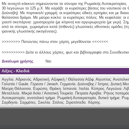
Με ανοιχτό κόκκινο σημειώνονται τα σύνορα της Ρωμαϊκής Αυτοκρατορίας. Μ
30 λεγεώνων το 125 μ.Χ. Με καράβι: οι κυριότερες βάσεις του ναυτικού σε
Δούναβη). Με πορτοκαλί γραμμή: οι κυριότερες οδικές αρτηρίες και με διακ
θαλάσσιοι δρόμοι. Με μαύρο κύκλο: οι κυριότερες πόλεις. Με κεφαλαία: οι ε
χιαστί σκεπάρνια: χρυσορυχεία (με κίτρινο) και αργυρωρυχεία (με γκρι). Σ
από τα σύνορα, χωρισμένοι κατά (πιθανές) γλωσσικές εθνοτικές ομάδες (π
ιρανικής γλωσσικής οικογένειας).
>>>>>>>> Πατώντας πάνω στον χάρτη, μεγεθύνεται <<<<<<<
>>>>>>>>>> Δείτε κι άλλους χάρτες, φωτ και βιβλιογραφία στο Συνοδευτ
Δικαίωμα χρήσης
Ναι
Λέξεις - Κλειδιά
Αγγλία.
Αδριανός.
Αδριατική.
Αζοφική / Θάλασσα Αζόφ.
Αίγυπτος.
Ανατολικ
Γαλατία / Gaule.
Γέρασα / Jerash.
Γερμανία.
Δούναβης / Ίστρος.
Δυτική Με
Μαύρη Θάλασσα.
Ευρώπη.
Θράκη.
Ισπανία.
Ιταλία.
Κύπρος.
Λεγεώνα.
Λι
Μεταλλεία.
Μικρά Ασία / Ασιατική Τουρκία.
Πετραία Αραβία.
Ρήνος ποταμό
Αυτοκρατορία, ανατολικό τμήμα.
Ρωμαϊκή Αυτοκρατορία, δυτικό τμήμα.
Ρωμ
Σαρδηνία.
Σαρμάτες.
Σικελία.
Στόλος.
Στρατόπεδο.
Χάρτης.