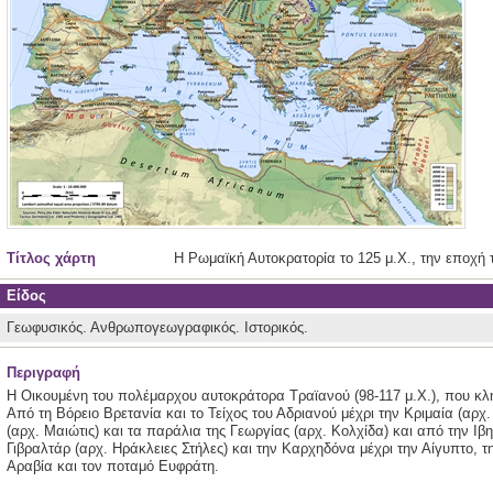
Τίτλος χάρτη
H Ρωμαϊκή Αυτοκρατορία το 125 μ.Χ., την εποχή
Είδος
Γεωφυσικός.
Ανθρωπογεωγραφικός.
Ιστορικός.
Περιγραφή
Η Οικουμένη του πολέμαρχου αυτοκράτορα Τραϊανού (98-117 μ.Χ.), που κλη
Από τη Βόρειο Βρετανία και το Τείχος του Αδριανού μέχρι την Κριμαία (αρχ
(αρχ. Μαιώτις) και τα παράλια της Γεωργίας (αρχ. Κολχίδα) και από την Ιβ
Γιβραλτάρ (αρχ. Ηράκλειες Στήλες) και την Καρχηδόνα μέχρι την Αίγυπτο,
Αραβία και τον ποταμό Ευφράτη.