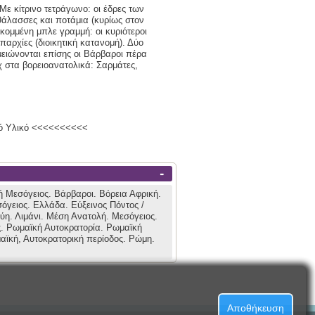
ε κίτρινο τετράγωνο: οι έδρες των
 θάλασσες και ποτάμια (κυρίως στον
εκομμένη μπλε γραμμή: οι κυριότεροι
παρχίες (διοικητική κατανομή). Δύο
ημειώνονται επίσης οι Βάρβαροι πέρα
χ στα βορειοανατολικά: Σαρμάτες,
ικό Υλικό <<<<<<<<<<
-
ή Μεσόγειος.
Βάρβαροι.
Βόρεια Αφρική.
σόγειος.
Ελλάδα.
Εύξεινος Πόντος /
βύη.
Λιμάνι.
Μέση Ανατολή.
Μεσόγειος.
ς.
Ρωμαϊκή Αυτοκρατορία.
Ρωμαϊκή
αϊκή, Αυτοκρατορική περίοδος.
Ρώμη.
Αποθήκευση