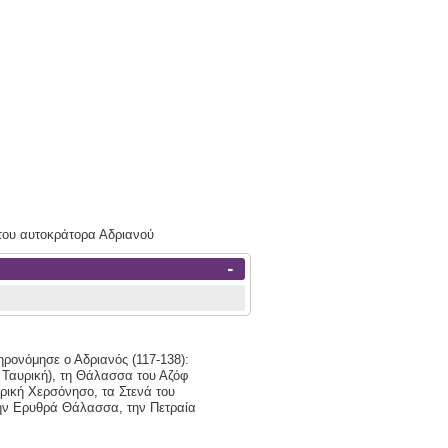
 του αυτοκράτορα Αδριανού
-
ρονόμησε ο Αδριανός (117-138):
. Ταυρική), τη Θάλασσα του Αζόφ
ηρική Χερσόνησο, τα Στενά του
 την Ερυθρά Θάλασσα, την Πετραία