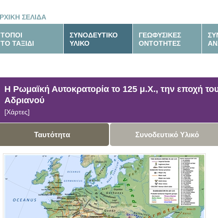
ΡΧΙΚΗ ΣΕΛΙΔΑ
ΤΟΠΟΙ
ΣΥΝΟΔΕΥΤΙΚΟ
ΓΕΩΦΥΣΙΚΕΣ
ΣΥ
ΤΟ ΤΑΞΙΔΙ
ΥΛΙΚΟ
ΟΝΤΟΤΗΤΕΣ
ΑΝ
H Ρωμαϊκή Αυτοκρατορία το 125 μ.Χ., την εποχή το
Αδριανού
[Χάρτες]
Ταυτότητα
Συνοδευτικό Υλικό