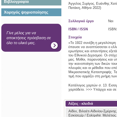
Βιβλιογραφία
Άγγελος Συρίγος, Ευάνθης Χατ
Πατάκη,
Αθήνα
2022)
Χορηγός ψηφιοποίησης
Συλλογικό έργο
Ναι
ISBN / ISSN
ISBN:
Γίνε μέλος για να
Στοιχεία
αποκτήσεις πρόσβαση σε
όλο το υλικό μας.
«Το 1922 συνέβη η µεγαλύτερη 
έπαυσε να αναπτύσσεται ο ελλη
ερωτήσεις και απαντήσεις εξετ
του Εθνικού Διχασµού. Οι στόχ
µας. Μύθοι, παρανοήσεις και 
την ικανοποίηση των δικών τους
πλευράς και οι μέθοδοι που επέ
Μικρασιατικής Καταστροφής. Τα
τιµή που αρµόζει στη µνήµη τ
Κατάλογος χαρτών σ. 13. Εισαγω
χαρτόδετο. >>> Υπάρχει και σε
Λέξεις - κλειδιά
Αϊδίνι, Βιλαέτι Αϊδινίου-Σμύρνης
Εσκίσεχίρ / Eskişehir.
Μελέτιος