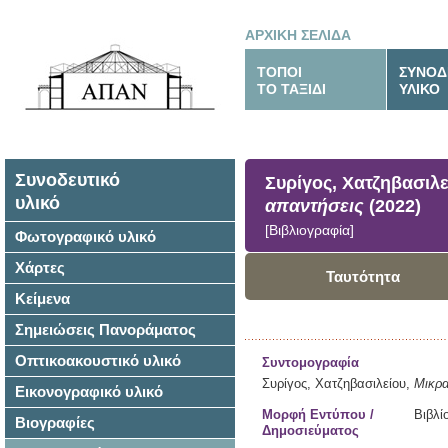
ΑΡΧΙΚΗ ΣΕΛΙΔΑ
ΤΟΠΟΙ
ΣΥΝΟΔ
ΤΟ ΤΑΞΙΔΙ
ΥΛΙΚΟ
Συνοδευτικό
Συρίγος, Χατζηβασιλ
υλικό
απαντήσεις
(2022)
[Βιβλιογραφία]
Φωτογραφικό υλικό
Χάρτες
Ταυτότητα
Κείμενα
Σημειώσεις Πανοράματος
Οπτικοακουστικό υλικό
Συντομογραφία
Συρίγος, Χατζηβασιλείου,
Μικρα
Εικονογραφικό υλικό
Μορφή Εντύπου /
Βιβλί
Βιογραφίες
Δημοσιεύματος