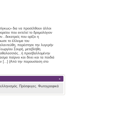
ατίγκως» δια να προσέλθουν άλλοι
ρείου που εκτελεί το δρομολόγιον
...δεκατρείς που ορίζει η
ωσε το έλλειμα του
ταλαντεύθη, παρέστησε την λυγερήν
Γεωργίου Σουρή, μετεβλήθη
οθαλασσιάς...ή προσβαλλομένην
σμα παίρνει και δίνει και τα παιδιά
ν [...] (Από την παρουσίαση στο
-
 ελληνισμός.
Πρόσφυγες.
Φωτογραφικά