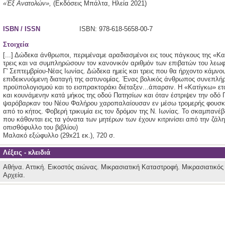
«Έξ Ανατολών»,
(Εκδόσεις Μπάλτα,
Ηλεία
2021)
ISBN / ISSN
ISBN: 978-618-5658-00-7
Στοιχεία
[...] Δώδεκα άνθρωποι, περιμέναμε αραδιασμένοι εις τους πάγκους της «Κ
τρεις και να συμπληρώσουν τον κανονικόν αριθμόν των επιβατών του λεωφο
Γ' Σεπτεμβρίου-Νέας Ιωνίας. Δώδεκα ημείς και τρεις που θα ήρχοντο κάμνουν
επιδεικνυόμενη διαταγή της αστυνομίας. Ένας βολικός άνθρωπος συνεπλήρ
προϋπολογισμού και το εισπρακτοράκι διέταξεν...άπαρσιν. Η «Κατίγκω» ε
και κουνάμενην κατά μήκος της οδού Πατησίων και όταν έστριψεν την οδό 
ψαρόβαρκαν του Νέου Φαλήρου χαροπαλαίουσαν εν μέσω τρομερής φουσκ
από το κήτος. Φοβερή τρικυμία εις τον δρόμον της Ν. Ιωνίας. Το σκαμπανέβα
που κάθονται εις τα γόνατα των μητέρων των έχουν κιτρινίσει από την ζάλη
οπισθόφυλλο του βιβλίου)
Μαλακό εξώφυλλο (29x21 εκ.), 720 σ.
Λέξεις - κλειδιά
Αθήνα.
Αττική.
Εικοστός αιώνας.
Μικρασιατική Καταστροφή.
Μικρασιατικός
Αρχεία.