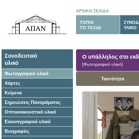
ΑΡΧΙΚΗ ΣΕΛΙΔΑ
ΤΟΠΟΙ
ΣΥΝΟΔ
ΤΟ ΤΑΞΙΔΙ
ΥΛΙΚΟ
Συνοδευτικό
Ο υπάλληλος στο εκδ
υλικό
[Φωτογραφικό υλικό]
Φωτογραφικό υλικό
Ταυτότητα
Χάρτες
Κείμενα
Σημειώσεις Πανοράματος
Οπτικοακουστικό υλικό
Εικονογραφικό υλικό
Βιογραφίες