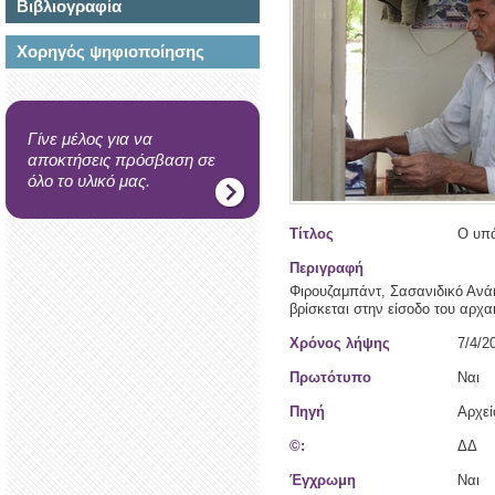
Βιβλιογραφία
Χορηγός ψηφιοποίησης
Γίνε μέλος για να
αποκτήσεις πρόσβαση σε
όλο το υλικό μας.
Τίτλος
Ο υπά
Περιγραφή
Φιρουζαμπάντ, Σασανιδικό Ανάκ
βρίσκεται στην είσοδο του αρχα
Χρόνος λήψης
7/4/2
Πρωτότυπο
Ναι
Πηγή
Αρχε
©:
ΔΔ
Έγχρωμη
Ναι