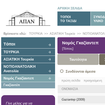
ΑΡΧΙΚΗ ΣΕΛΙΔΑ
ΤΟΠΟΙ
ΣΥΝΟΔ
ΤΟ ΤΑΞΙΔΙ
ΥΛΙΚΟ
Βρίσκεστε εδώ:
ΤΟΥΡΚΙΑ
>>
ΑΣΙΑΤΙΚΗ Τουρκία
>>
ΝΟΤΙΟΑΝΑΤΟΛΙ
Νομός Γκαζίαντεπ
Tόποι
[Τόπος]
ΤΟΥΡΚΙΑ
ΑΣΙΑΤΙΚΗ Τουρκία
Ταυτότητα
ΝΟΤΙΟΑΝΑΤΟΛΙΚΗ
Ανατολία
Συνδέονται άμεσα
Νομός Γκαζίαντεπ
πρώτη σελίδα
προηγούμενη
Γκαζίαντέπ
ΟΝΟΜΑΣΙΑ
Gaziantep
(2009)
Γίνε μέλος για να