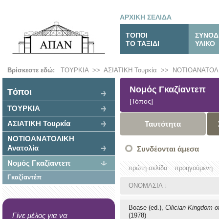
ΑΡΧΙΚΗ ΣΕΛΙΔΑ
ΤΟΠΟΙ
ΣΥΝΟΔ
ΤΟ ΤΑΞΙΔΙ
ΥΛΙΚΟ
Βρίσκεστε εδώ:
ΤΟΥΡΚΙΑ
>>
ΑΣΙΑΤΙΚΗ Τουρκία
>>
ΝΟΤΙΟΑΝΑΤΟΛΙ
Νομός Γκαζίαντεπ
Tόποι
[Τόπος]
ΤΟΥΡΚΙΑ
ΑΣΙΑΤΙΚΗ Τουρκία
Ταυτότητα
ΝΟΤΙΟΑΝΑΤΟΛΙΚΗ
Ανατολία
Συνδέονται άμεσα
Νομός Γκαζίαντεπ
πρώτη σελίδα
προηγούμενη
Γκαζίαντέπ
ΟΝΟΜΑΣΙΑ
↓
Boase (ed.),
Cilician Kingdom o
Γίνε μέλος για να
(1978)