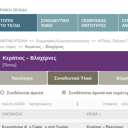
ΡΧΙΚΗ ΣΕΛΙΔΑ
ΤΟΠΟΙ
ΣΥΝΟΔΕΥΤΙΚΟ
ΓΕΩΦΥΣΙΚΕΣ
ΣΥ
ΤΟ ΤΑΞΙΔΙ
ΥΛΙΚΟ
ΟΝΤΟΤΗΤΕΣ
ΑΝ
ΤΑΝΤΙΝΟΥΠΟΛΗ
>>
Ευρωπαϊκή Κωνσταντινούπολη
>>
Κ/Πολη, Παλαιά 
τος Λόφος
>>
Κεράτιος – Βλαχέρνες
Κεράτιος – Βλαχέρνες
[Τόπος]
Ταυτότητα
Συνοδευτικό Υλικό
Θέμα
Συνδέονται άμεσα
Συνδέονται άμεσα και ευρύτε
πρώτη σελίδα
προηγούμενη
1
επόμενη
τελ
ΟΝΟΜΑΣΙΑ
ΘΕΜΑ
↓
Κωνστάντιος Α΄ ο Σοφός, ο από Σιναίου
Κεράτιος – Βλαχέρνες