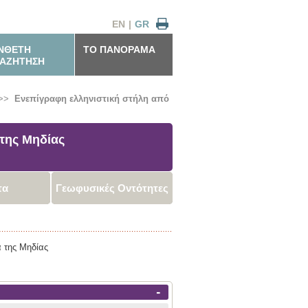
EN
|
GR
ΝΘΕΤΗ
ΤΟ ΠΑΝΟΡΑΜΑ
ΑΖΗΤΗΣΗ
>>
Ενεπίγραφη ελληνιστική στήλη από
 της Μηδίας
τα
Γεωφυσικές Οντότητες
α της Μηδίας
-