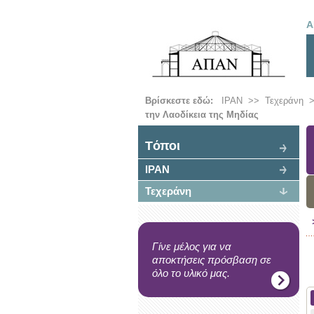
Α
Βρίσκεστε εδώ:
ΙΡΑΝ
>>
Τεχεράνη
την Λαοδίκεια της Μηδίας
Tόποι
ΙΡΑΝ
Τεχεράνη
Γίνε μέλος για να
αποκτήσεις πρόσβαση σε
όλο το υλικό μας.