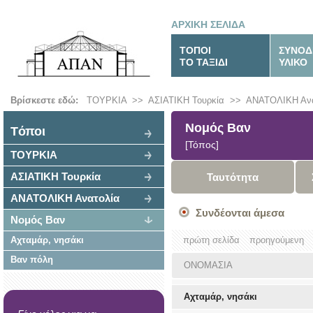
ΑΡΧΙΚΗ ΣΕΛΙΔΑ
ΤΟΠΟΙ
ΣΥΝΟΔ
ΤΟ ΤΑΞΙΔΙ
ΥΛΙΚΟ
Βρίσκεστε εδώ:
ΤΟΥΡΚΙΑ
>>
ΑΣΙΑΤΙΚΗ Τουρκία
>>
ΑΝΑΤΟΛΙΚΗ Ανα
Νομός Βαν
Tόποι
[Τόπος]
ΤΟΥΡΚΙΑ
ΑΣΙΑΤΙΚΗ Τουρκία
Ταυτότητα
ΑΝΑΤΟΛΙΚΗ Ανατολία
Συνδέονται άμεσα
Νομός Βαν
Αχταμάρ, νησάκι
πρώτη σελίδα
προηγούμενη
Βαν πόλη
ΟΝΟΜΑΣΙΑ
Αχταμάρ, νησάκι