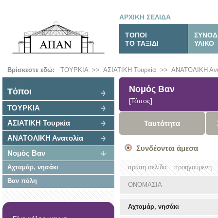
ΑΡΧΙΚΗ ΣΕΛΙΔΑ
ΤΟΠΟΙ
ΣΥΝΟΔ
ΤΟ ΤΑΞΙΔΙ
ΥΛΙΚΟ
Βρίσκεστε εδώ:
ΤΟΥΡΚΙΑ
>>
ΑΣΙΑΤΙΚΗ Τουρκία
>>
ΑΝΑΤΟΛΙΚΗ Ανα
Νομός Βαν
Tόποι
[Τόπος]
ΤΟΥΡΚΙΑ
ΑΣΙΑΤΙΚΗ Τουρκία
Ταυτότητα
ΑΝΑΤΟΛΙΚΗ Ανατολία
Συνδέονται άμεσα
Νομός Βαν
Αχταμάρ, νησάκι
πρώτη σελίδα
προηγούμενη
Βαν πόλη
ΟΝΟΜΑΣΙΑ
Αχταμάρ, νησάκι