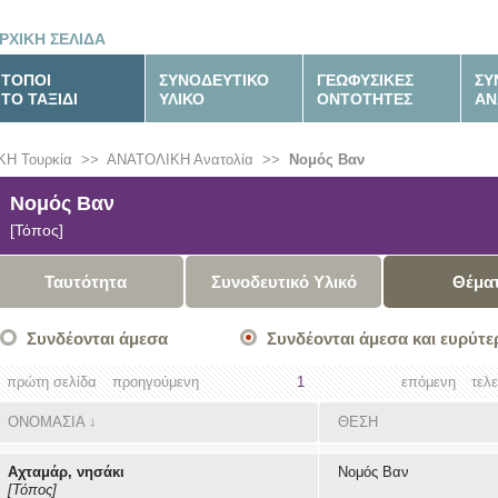
ΡΧΙΚΗ ΣΕΛΙΔΑ
ΤΟΠΟΙ
ΣΥΝΟΔΕΥΤΙΚΟ
ΓΕΩΦΥΣΙΚΕΣ
ΣΥ
ΤΟ ΤΑΞΙΔΙ
ΥΛΙΚΟ
ΟΝΤΟΤΗΤΕΣ
ΑΝ
ΚΗ Τουρκία
>>
ΑΝΑΤΟΛΙΚΗ Ανατολία
>>
Νομός Βαν
Νομός Βαν
[Τόπος]
Ταυτότητα
Συνοδευτικό Υλικό
Θέμα
Συνδέονται άμεσα
Συνδέονται άμεσα και ευρύτε
πρώτη σελίδα
προηγούμενη
1
επόμενη
τελ
ΟΝΟΜΑΣΙΑ
↓
ΘΕΣΗ
Αχταμάρ, νησάκι
Νομός Βαν
[Τόπος]