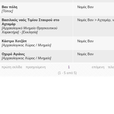
Βαν πόλη
Νομός Βαν
[Τόπος]
Βασιλικός ναός Τιμίου Σταυρού στο
Νομός Βαν
>
Αχταμάρ, 
Αχταμάρ
[Αρχαιολογικό Μνημείο Θρησκευτικού
Χαρακτήρα]
-
[Εκκλησία]
Κάστρο Χοτζάπ
Νομός Βαν
[Αρχαιολογικος Χώρος / Μνημείο]
Οχυρό Αγιάνις
Νομός Βαν
[Αρχαιολογικος Χώρος / Μνημείο]
πρώτη σελίδα
προηγούμενη
1
επόμενη
τελ
(1 - 5 από 5)