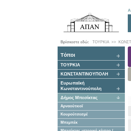
Α
Βρίσκεστε εδώ:
ΤΟΥΡΚΙΑ
>>
ΚΩΝΣ
Tόποι
ΤΟΥΡΚΙΑ
ΚΩΝΣΤΑΝΤΙΝΟΥΠΟΛΗ
Ευρωπαϊκή
Κωνσταντινούπολη
Δήμος Μπεσίκτας
Αρναούτκιοϊ
Κουρούτσεσμέ
Μπεμπέκ
Μπεσίκτας ιστορικό κέντρο /