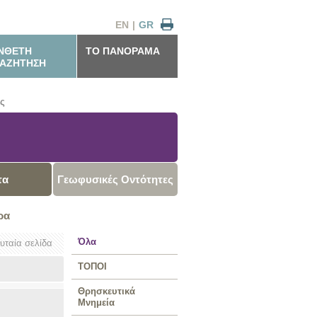
EN
|
GR
ΝΘΕΤΗ
ΤΟ ΠΑΝΟΡΑΜΑ
ΑΖΗΤΗΣΗ
ς
τα
Γεωφυσικές Οντότητες
ρα
Όλα
ευταία σελίδα
ΤΟΠΟΙ
Θρησκευτικά
Μνημεία