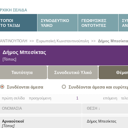
ΡΧΙΚΗ ΣΕΛΙΔΑ
ΤΟΠΟΙ
ΣΥΝΟΔΕΥΤΙΚΟ
ΓΕΩΦΥΣΙΚΕΣ
ΣΥ
ΤΟ ΤΑΞΙΔΙ
ΥΛΙΚΟ
ΟΝΤΟΤΗΤΕΣ
ΑΝ
ΤΑΝΤΙΝΟΥΠΟΛΗ
>>
Ευρωπαϊκή Κωνσταντινούπολη
>>
Δήμος Μπεσίκτα
Δήμος Μπεσίκτας
[Τόπος]
Ταυτότητα
Συνοδευτικό Υλικό
Θέμα
Συνδέονται άμεσα
Συνδέονται άμεσα και ευρύτε
πρώτη σελίδα
προηγούμενη
1
επόμενη
τελ
ΟΝΟΜΑΣΙΑ
ΘΕΣΗ
↓
Αρναούτκιοϊ
Δήμος Μπεσίκτας
[Τόπος]