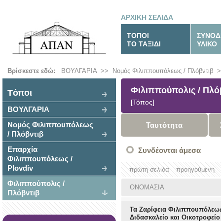
ΑΡΧΙΚΗ ΣΕΛΙΔΑ
ΤΟΠΟΙ
ΣΥΝΟΔ
ΤΟ ΤΑΞΙΔΙ
ΥΛΙΚΟ
Βρίσκεστε εδώ:
ΒΟΥΛΓΑΡΙΑ
>>
Νομός Φιλιππουπόλεως / Πλόβντιβ
>
Φιλιππούπολις / Πλό
Tόποι
[Τόπος]
ΒΟΥΛΓΑΡΙΑ
Νομός Φιλιππουπόλεως
Ταυτότητα
/ Πλόβντιβ
Επαρχία
Συνδέονται άμεσα
Φιλιππουπόλεως /
Plovdiv
πρώτη σελίδα
προηγούμενη
Φιλιππούπολις /
ΟΝΟΜΑΣΙΑ
Πλόβντιβ
Τα Ζαρίφεια Φιλιππουπόλεως
Διδασκαλείο και Οικοτροφείο