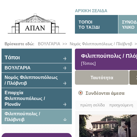
ΑΡΧΙΚΗ ΣΕΛΙΔΑ
ΤΟΠΟΙ
ΣΥΝΟΔ
ΤΟ ΤΑΞΙΔΙ
ΥΛΙΚΟ
Βρίσκεστε εδώ:
ΒΟΥΛΓΑΡΙΑ
>>
Νομός Φιλιππουπόλεως / Πλόβντιβ
>
Φιλιππούπολις / Πλό
Tόποι
[Τόπος]
ΒΟΥΛΓΑΡΙΑ
Νομός Φιλιππουπόλεως
Ταυτότητα
/ Πλόβντιβ
Επαρχία
Συνδέονται άμεσα
Φιλιππουπόλεως /
Plovdiv
πρώτη σελίδα
προηγούμενη
Φιλιππούπολις /
Πλόβντιβ