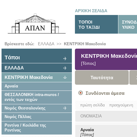
ΑΡΧΙΚΗ ΣΕΛΙΔΑ
ΤΟΠΟΙ
ΣΥΝΟΔ
ΤΟ ΤΑΞΙΔΙ
ΥΛΙΚΟ
Βρίσκεστε εδώ:
ΕΛΛΑΔΑ
>>
ΚΕΝΤΡΙΚΗ Μακεδονία
ΚΕΝΤΡΙΚΗ Μακεδονί
Tόποι
[Τόπος]
ΕΛΛΑΔΑ
ΚΕΝΤΡΙΚΗ Μακεδονία
Ταυτότητα
Αρναία
Συνδέονται άμεσα
ΘΕΣΣΑΛΟΝΙΚΗ intra-muros /
εντός των τειχών
πρώτη σελίδα
προηγούμενη
Νομός Θεσσαλονίκης
ΟΝΟΜΑΣΙΑ
Νομός Πέλλας
Ρεντίνα / Κοιλάδα της
Αρναία
Ρεντίνας
[Τόπος]