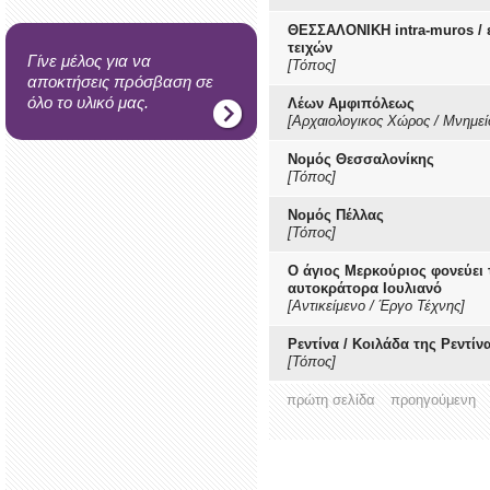
ΘΕΣΣΑΛΟΝΙΚΗ intra-muros / 
τειχών
Γίνε μέλος για να
[Τόπος]
αποκτήσεις πρόσβαση σε
όλο το υλικό μας.
Λέων Αμφιπόλεως
[Αρχαιολογικος Χώρος / Μνημεί
Νομός Θεσσαλονίκης
[Τόπος]
Νομός Πέλλας
[Τόπος]
Ο άγιος Μερκούριος φονεύει 
αυτοκράτορα Ιουλιανό
[Αντικείμενο / Έργο Τέχνης]
Ρεντίνα / Κοιλάδα της Ρεντίν
[Τόπος]
πρώτη σελίδα
προηγούμενη