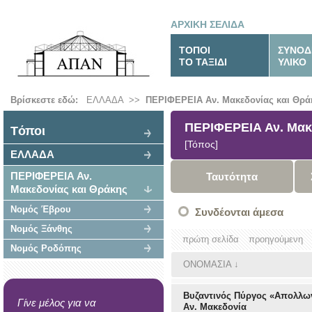
ΑΡΧΙΚΗ ΣΕΛΙΔΑ
ΤΟΠΟΙ
ΣΥΝΟΔ
ΤΟ ΤΑΞΙΔΙ
ΥΛΙΚΟ
Βρίσκεστε εδώ:
ΕΛΛΑΔΑ
>>
ΠΕΡΙΦΕΡΕΙΑ Αν. Μακεδονίας και Θρά
ΠΕΡΙΦΕΡΕΙΑ Αν. Μακ
Tόποι
[Τόπος]
ΕΛΛΑΔΑ
ΠΕΡΙΦΕΡΕΙΑ Αν.
Ταυτότητα
Μακεδονίας και Θράκης
Νομός Έβρου
Συνδέονται άμεσα
Νομός Ξάνθης
πρώτη σελίδα
προηγούμενη
Νομός Ροδόπης
ΟΝΟΜΑΣΙΑ
↓
Βυζαντινός Πύργος «Απολλω
Γίνε μέλος για να
Αν. Μακεδονία