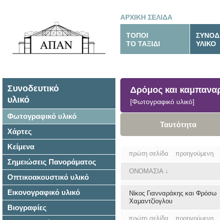
ΑΡΧΙΚΗ ΣΕΛΙΔΑ
ΤΟΠΟΙ
ΣΥΝΟΔ
ΤΟ ΤΑΞΙΔΙ
ΥΛΙΚΟ
Συνοδευτικό
Δρόμος και καμπανα
υλικό
[Φωτογραφικό υλικό]
Φωτογραφικό υλικό
Ταυτότητα
Χάρτες
Κείμενα
πρώτη σελίδα
προηγούμενη
Σημειώσεις Πανοράματος
ΟΝΟΜΑΣΙΑ
↓
Οπτικοακουστικό υλικό
Εικονογραφικό υλικό
Νίκος Γιανναράκης και Φρόσω
Χαμαντζίογλου
Βιογραφίες
πρώτη σελίδα
προηγούμενη