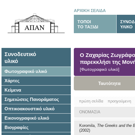
ΑΡΧΙΚΗ ΣΕΛΙΔΑ
ΤΟΠΟΙ
ΣΥΝΟΔ
ΤΟ ΤΑΞΙΔΙ
ΥΛΙΚΟ
Συνοδευτικό
Ο Ζαχαρίας Ζωγράφος
υλικό
παρεκκλήσι της Μον
[Φωτογραφικό υλικό]
Φωτογραφικό υλικό
Χάρτες
Ταυτότητα
Κείμενα
Σημειώσεις Πανοράματος
πρώτη σελίδα
προηγούμενη
Οπτικοακουστικό υλικό
ΟΝΟΜΑΣΙΑ
Εικονογραφικό υλικό
Koromila,
The Greeks and the 
Βιογραφίες
(2002)