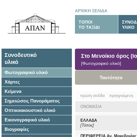
ΑΡΧΙΚΗ ΣΕΛΙΔΑ
ΤΟΠΟΙ
ΣΥΝΟΔ
ΤΟ ΤΑΞΙΔΙ
ΥΛΙΚΟ
Συνοδευτικό
Στο Μενοίκιο όρος (Ιο
υλικό
[Φωτογραφικό υλικό]
Φωτογραφικό υλικό
Ταυτότητα
Χάρτες
Κείμενα
πρώτη σελίδα
προηγούμενη
Σημειώσεις Πανοράματος
ΟΝΟΜΑΣΙΑ
Οπτικοακουστικό υλικό
Εικονογραφικό υλικό
ΕΛΛΑΔΑ
[Τόπος]
Βιογραφίες
ΠΕΡΙΦΕΡΕΙΑ Αν. Μακεδονίας