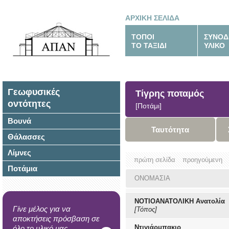
ΑΡΧΙΚΗ ΣΕΛΙΔΑ
ΤΟΠΟΙ
ΣΥΝΟΔ
ΤΟ ΤΑΞΙΔΙ
ΥΛΙΚΟ
Γεωφυσικές
Τίγρης ποταμός
οντότητες
[Ποτάμι]
Βουνά
Ταυτότητα
Θάλασσες
Λίμνες
πρώτη σελίδα
προηγούμενη
Ποτάμια
ΟΝΟΜΑΣΙΑ
ΝΟΤΙΟΑΝΑΤΟΛΙΚΗ Ανατολία
Γίνε μέλος για να
[Τόπος]
αποκτήσεις πρόσβαση σε
Ντιγιάρμπακιρ
όλο το υλικό μας.