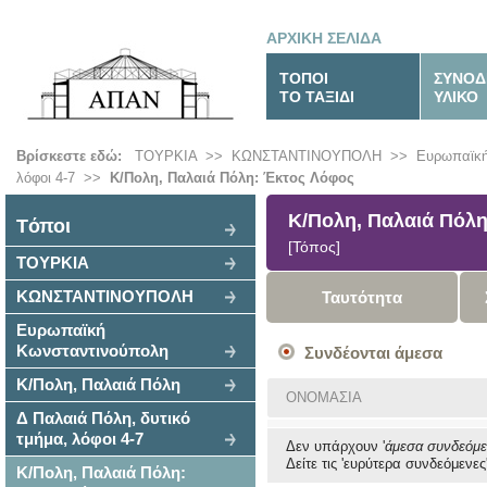
ΑΡΧΙΚΗ ΣΕΛΙΔΑ
ΤΟΠΟΙ
ΣΥΝΟΔ
ΤΟ ΤΑΞΙΔΙ
ΥΛΙΚΟ
Βρίσκεστε εδώ:
ΤΟΥΡΚΙΑ
>>
ΚΩΝΣΤΑΝΤΙΝΟΥΠΟΛΗ
>>
Ευρωπαϊκή
λόφοι 4-7
>>
Κ/Πολη, Παλαιά Πόλη: Έκτος Λόφος
Κ/Πολη, Παλαιά Πόλη
Tόποι
[Τόπος]
ΤΟΥΡΚΙΑ
ΚΩΝΣΤΑΝΤΙΝΟΥΠΟΛΗ
Ταυτότητα
Ευρωπαϊκή
Κωνσταντινούπολη
Συνδέονται άμεσα
Κ/Πολη, Παλαιά Πόλη
ΟΝΟΜΑΣΙΑ
Δ Παλαιά Πόλη, δυτικό
τμήμα, λόφοι 4-7
Δεν υπάρχουν '
άμεσα συνδεόμε
Δείτε τις 'ευρύτερα συνδεόμενες'
Κ/Πολη, Παλαιά Πόλη: