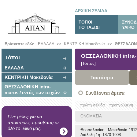
ΑΡΧΙΚΗ ΣΕΛΙΔΑ
ΤΟΠΟΙ
ΣΥΝΟΔ
ΤΟ ΤΑΞΙΔΙ
ΥΛΙΚΟ
Βρίσκεστε εδώ:
ΕΛΛΑΔΑ
>>
ΚΕΝΤΡΙΚΗ Μακεδονία
>>
ΘΕΣΣΑΛΟΝΙΚ
ΘΕΣΣΑΛΟΝΙΚΗ intra-m
Tόποι
[Τόπος]
ΕΛΛΑΔΑ
ΚΕΝΤΡΙΚΗ Μακεδονία
Ταυτότητα
ΘΕΣΣΑΛΟΝΙΚΗ intra-
muros / εντός των τειχών
Συνδέονται άμεσα
πρώτη σελίδα
προηγούμενη
ΟΝΟΜΑΣΙΑ
Γίνε μέλος για να
αποκτήσεις πρόσβαση σε
όλο το υλικό μας.
Θεσσαλονίκη - Μακεδονία 1912
Διάλεξη 1η: 1870-1908