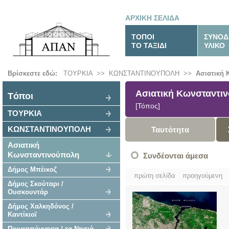
ΑΡΧΙΚΗ ΣΕΛΙΔΑ
ΤΟΠΟΙ
ΣΥΝΟΔ
ΤΟ ΤΑΞΙΔΙ
ΥΛΙΚΟ
Βρίσκεστε εδώ:
ΤΟΥΡΚΙΑ
>>
ΚΩΝΣΤΑΝΤΙΝΟΥΠΟΛΗ
>>
Ασιατική
Ασιατική Κωνσταντι
Tόποι
[Τόπος]
ΤΟΥΡΚΙΑ
ΚΩΝΣΤΑΝΤΙΝΟΥΠΟΛΗ
Ταυτότητα
Ασιατική
Κωνσταντινούπολη
Συνδέονται άμεσα
Δήμος Μπέικοζ
πρώτη σελίδα
προηγούμενη
Δήμος Σκούταρι /
Ουσκουντάρ
Δήμος Χαλκηδόνος /
Καντίκιοϊ
Πριγκηπόννησα / τα Νησιά