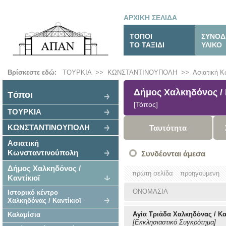
ΑΡΧΙΚΗ ΣΕΛΙΔΑ
ΤΟΠΟΙ
ΣΥΝΟΔ
ΤΟ ΤΑΞΙΔΙ
ΥΛΙΚΟ
Βρίσκεστε εδώ:
ΤΟΥΡΚΙΑ
>>
ΚΩΝΣΤΑΝΤΙΝΟΥΠΟΛΗ
>>
Ασιατική 
Δήμος Χαλκηδόνος / 
Tόποι
[Τόπος]
ΤΟΥΡΚΙΑ
ΚΩΝΣΤΑΝΤΙΝΟΥΠΟΛΗ
Ταυτότητα
Ασιατική
Κωνσταντινούπολη
Συνδέονται άμεσα
Δήμος Χαλκηδόνος /
πρώτη σελίδα
προηγούμενη
Καντίκιοϊ
ΟΝΟΜΑΣΙΑ
Ιστορικό κέντρο
Χαλκηδόνας / Καντίκιοϊ
Αγία Τριάδα Χαλκηδόνας / Κα
Καλαμίσια
[Εκκλησιαστικό Συγκρότημα]