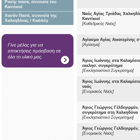
Ρασίμ πασά, συνοικία του
Καντίκιοϊ
Ναός Αγίας Τριάδας Χαλκηδό
Χασάν Πασά, συνοικία της
Καντίκιοϊ
Χαλκηδόνας / Kadıköy
[Καθεδρικός Ναός]
Αγίασμα Αγίας Αικατερίνης σ
Γίνε μέλος για να
[Αγίασμα]
αποκτήσεις πρόσβαση σε
όλο το υλικό μας.
Άγιος Ιωάννης στα Καλαμίσια
εκκλησ. συγκρότημα
[Εκκλησιαστικό Συγκρότημα]
Άγιος Ιωάννης στα Καλαμίσια
ναός
[Ενοριακός Ναός]
Άγιος Γεώργιος Γέλδεγιρμέν, 
συγκρότημα στη Χαλκηδόνα
[Εκκλησιαστικό Συγκρότημα]
Άγιος Γεώργιος Γελδεγιρμέν,
[Ενοριακός Ναός]