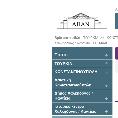
Α
Βρίσκεστε εδώ:
ΤΟΥΡΚΙΑ
>>
ΚΩΝΣ
Χαλκηδόνας / Καντίκιοϊ
>>
Μόδι
Tόποι
ΤΟΥΡΚΙΑ
ΚΩΝΣΤΑΝΤΙΝΟΥΠΟΛΗ
Ασιατική
Κωνσταντινούπολη
Δήμος Χαλκηδόνος /
Καντίκιοϊ
Ιστορικό κέντρο
Χαλκηδόνας / Καντίκιοϊ