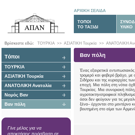
ΑΡΧΙΚΗ ΣΕΛΙΔΑ
ΤΟΠΟΙ
ΣΥΝΟΔ
ΤΟ ΤΑΞΙΔΙ
ΥΛΙΚΟ
Βρίσκεστε εδώ:
ΤΟΥΡΚΙΑ
>>
ΑΣΙΑΤΙΚΗ Τουρκία
>>
ΑΝΑΤΟΛΙΚΗ Ανα
Βαν πόλη
Tόποι
ΤΟΥΡΚΙΑ
Ένας εξαιρετικά εντυπωσιακός
τρομερό και φοβερό βράχο, με 
ΑΣΙΑΤΙΚΗ Τουρκία
Σιδήρου και της κυριαρχίας τ
εποχή. Μια πόλη στη νότια όχθ
ΑΝΑΤΟΛΙΚΗ Ανατολία
Τουρκίας. Μια συνοριακή πόλη,
Νομός Βαν
αγροτοκτηνοτροφικοί πληθυσμοί
όσοι δεν φεύγουν για τις μεγαλ
Βαν πόλη
ξένα– έρχονται στο μοντέρνο κ
βουτημένη στο αίμα των Αρμενί
Γίνε μέλος για να
αποκτήσεις πρόσβαση σε