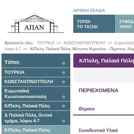
ΑΡΧΙΚΗ ΣΕΛΙΔΑ
ΤΟΠΟΙ
ΣΥΝΟΔ
ΤΟ ΤΑΞΙΔΙ
ΥΛΙΚΟ
Βρίσκεστε εδώ:
ΤΟΥΡΚΙΑ
>>
ΚΩΝΣΤΑΝΤΙΝΟΥΠΟΛΗ
>>
Ευρωπαϊκή
λόφοι 4-7
>>
Κ/Πολη, Παλαιά Πόλη: Μέτωπο Κερατίου - Πέμπτος Λό
Κ/Πολη, Παλαιά Πόλη
Tόποι
ΤΟΥΡΚΙΑ
ΚΩΝΣΤΑΝΤΙΝΟΥΠΟΛΗ
ΠΕΡΙΕΧΟΜΕΝΑ
Ευρωπαϊκή
Κωνσταντινούπολη
Κ/Πολη, Παλαιά Πόλη
Θέματα
Δ Παλαιά Πόλη, δυτικό
τμήμα, λόφοι 4-7
Κ/Πολη, Παλαιά Πόλη:
Συνοδευτικό Υλικό