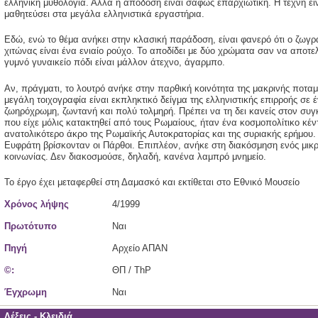
ελληνική μυθολογία. Αλλά η απόδοση είναι σαφώς επαρχιώτικη. Η τέχνη είν
μαθητεύσει στα μεγάλα ελληνιστικά εργαστήρια.
Εδώ, ενώ το θέμα ανήκει στην κλασική παράδοση, είναι φανερό ότι ο ζωγρά
χιτώνας είναι ένα ενιαίο ρούχο. Το αποδίδει με δύο χρώματα σαν να αποτελ
γυμνό γυναικείο πόδι είναι μάλλον άτεχνο, άγαρμπο.
Αν, πράγματι, το λουτρό ανήκε στην παρθική κοινότητα της μακρινής ποτα
μεγάλη τοιχογραφία είναι εκπληκτικό δείγμα της ελληνιστικής επιρροής σε έ
ζωηρόχρωμη, ζωντανή και πολύ τολμηρή. Πρέπει να τη δει κανείς στον συ
που είχε μόλις κατακτηθεί από τους Ρωμαίους, ήταν ένα κοσμοπολίτικο κέ
ανατολικότερο άκρο της Ρωμαϊκής Αυτοκρατορίας και της συριακής ερήμου.
Ευφράτη βρίσκονταν οι Πάρθοι. Επιπλέον, ανήκε στη διακόσμηση ενός μικ
κοινωνίας. Δεν διακοσμούσε, δηλαδή, κανένα λαμπρό μνημείο.
Το έργο έχει μεταφερθεί στη Δαμασκό και εκτίθεται στο Εθνικό Μουσείο
Χρόνος λήψης
4/1999
Πρωτότυπο
Ναι
Πηγή
Αρχείο ΑΠΑΝ
©:
ΘΠ / ThP
Έγχρωμη
Ναι
Λέξεις - Κλειδιά