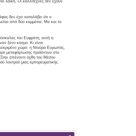
αι λαϊκή. Οι καλλιτέχνες δεν έχουν
φος δεν έχει καταλάβει ότι ο
είται από δύο κομμάτια. Μα και το
μόσκαλας του Ευφράτη, αυτή η
ναν ξένο κόσμο. Κι είναι
γκεκριμένο χώρο: η Ντούρα Ευρωπός,
ντρο μεταφόρτωσης προϊόντων στο
 Στην απέναντι όχθη του Μέσου
ρού λουτρού μιας εμπορευματικής
-