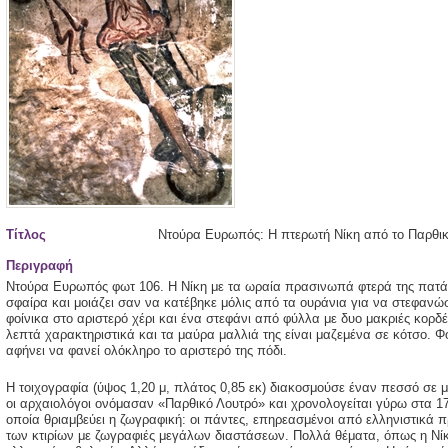
Τίτλος
Ντούρα Ευρωπός: Η πτερωτή Νίκη από το Παρθικό
Περιγραφή
Ντούρα Ευρωπός φωτ 106. Η Νίκη με τα ωραία πρασινωπά φτερά της πατάει 
σφαίρα και μοιάζει σαν να κατέβηκε μόλις από τα ουράνια για να στεφανώ
φοίνικα στο αριστερό χέρι και ένα στεφάνι από φύλλα με δυο μακριές κορδέ
λεπτά χαρακτηριστικά και τα μαύρα μαλλιά της είναι μαζεμένα σε κότσο. 
αφήνει να φανεί ολόκληρο το αριστερό της πόδι.
Η τοιχογραφία (ύψος 1,20 μ, πλάτος 0,85 εκ) διακοσμούσε έναν πεσσό σε 
οι αρχαιολόγοι ονόμασαν «Παρθικό Λουτρό» και χρονολογείται γύρω στα 17
οποία θριαμβεύει η ζωγραφική: οι πάντες, επηρεασμένοι από ελληνιστικά 
των κτιρίων με ζωγραφιές μεγάλων διαστάσεων. Πολλά θέματα, όπως η Νίκ