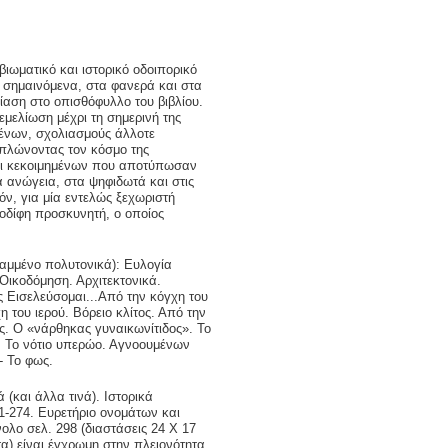
ιωματικό και ιστορικό οδοιπορικό
ι σημαινόμενα, στα φανερά και στα
ίαση στο οπισθόφυλλο του βιβλίου.
εμελίωση μέχρι τη σημερινή της
μένων, σχολιασμούς άλλοτε
διπλώνοντας τον κόσμο της
και κεκοιμημένων που αποτύπωσαν
α ανώγεια, στα ψηφιδωτά και στις
όν, για μία εντελώς ξεχωριστή
οδίφη προσκυνητή, ο οποίος
γραμμένο πολυτονικά): Ευλογία
Οικοδόμηση. Αρχιτεκτονικά.
 Εισελεύσομαι...Από την κόγχη του
η του ιερού. Βόρειο κλίτος. Από την
ος. Ο «νάρθηκας γυναικωνίτιδος». Το
ς. Το νότιο υπερώο. Αγνοουμένων
- Το φως.
 (και άλλα τινά). Ιστορικά
1-274. Ευρετήριο ονομάτων και
ολο σελ. 298 (διαστάσεις 24 Χ 17
α) είναι έγχρωμη στην πλειονότητα