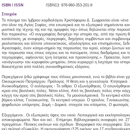
ISBN / ISSN
ISBN13: 978-960-353-201-9
Στοιχεία
Το πόνημα του Ίμβριου καρδιολόγου Χριστόφορου Δ. Σωφρονίου είναι «ένα β
στο όλον της Αγίας Σοφίας, στα εσωτερικά και τα εξωτερικά σημαίνοντα κα
μυστικά της τέχνης της και της ομορφιάς της» όπως δηλώνεται στην παρουσ
Και παρακάτω: «Ο συγγραφέας διατρέχει την ιστορία της, από την πρώτη θ
κατάσταση, με αναφορές, περιγραφές, διηγήσεις συμβάντων και συμβαινο
ρεαλιστικούς και άλλοτε υπαινικτικούς, αξιολογήσεις και επισημάνσεις, ξε
Αγιασοφιάς, έναν κόσμο-σημείο της παρουσίας του ιερού, κόσμο ζώντων 
την παρουσία τους στους τοίχους και τα πατώματα, στους διαδρόμους και τ
τοιχογραφίες, αφήνοντας ίχνη λατρείας και προσκύνησης.». Πρόκειται, λοιπ
«ανάγνωση» του κορυφαίου μνημείου, όπου κυριαρχεί η λαχτάρα του ιστορι
διακατέχεται από πολλές συναισθηματικές εξάρσεις.
Περιεχόμενα (εδώ γράφουμε τους τίτλους μονοτονικά, ενώ το βιβλίο είναι 
Οικουμενικού Πατριάρχου. Πρόλογος. Η θέση και η γενεαλογία. Κτητορικά. 
Ανοικοδομήσεις. Ο αυλόγυρος - Το αίθριο. Ο εξωνάρθηκας. Ο εσωνάρθηκας
ιερού στις βασιλικές πύλες. Νότιο κλίτος. Από τις βασιλικές πύλες στην κόγχ
κόγχη του ιερού στις βασιλικές πύλες. Τα μουσουλμανικά. Το κεντρικό κλίτ
βόρειο κλίτος. Γυναικωνίτης. Το κεντρικό υπερώο. Ο τρούλος. Γυναικωνίτη
ψηφιδωτών υπόμνησις. Δομή – Δομικά, στοιχεία του κτίσματος. Ο φωτισμός 
Εξερχόμενοι...Οι εξωτερικές όψεις του ναού. Λειτουργικά και εκκλησιολογικά
αποκορυφώματα. Νυν και αεί... Επίμετρο. Βιβλιογραφικές αναφορές σσ. 27
πραγμάτων. Πίνακες εικόνων και σχεδίων. Βιογραφικό του συγγραφέα. Σύν
εκ) σκληρό εξώφυλλο. Η εικονογράφηση (125 εικόνες και 17 σχεδιαγράμματ